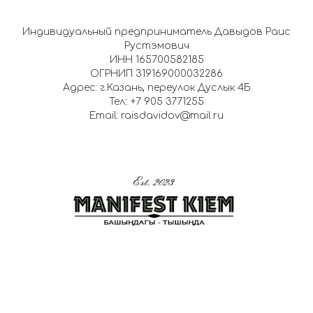
Индивидуальный предприниматель Давыдов Раис
Рустэмович
ИНН 165700582185
ОГРНИП 319169000032286
Адрес: г.Казань, переулок Дуслык 4Б
Тел:: +7 905 3771255
Email: raisdavidov@mail.ru
Индивидуальный предприниматель Давыдов Раис Рустэмович
ОГРНИП 319169000032286 ИНН 165700582185